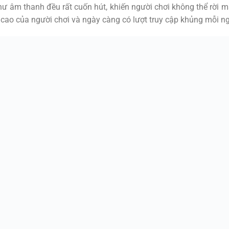
hư âm thanh đều rất cuốn hút, khiến người chơi không thể rời m
cao của người chơi và ngày càng có lượt truy cập khủng mỗi ng