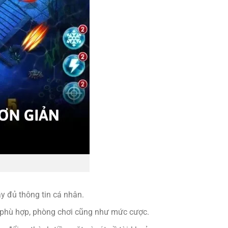
y đủ thông tin cá nhân.
n phù hợp, phòng chơi cũng như mức cược.