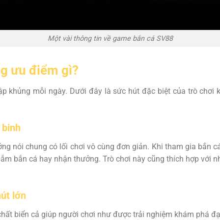
Một vài thông tin về game bắn cá SV88
g ưu điểm gì?
ập khủng mỗi ngày. Dưới đây là sức hút đặc biệt của trò chơ
 binh
ởng nói chung có lối chơi vô cùng đơn giản. Khi tham gia bắn 
ắm bắn cá hay nhận thưởng. Trò chơi này cũng thích hợp với nh
út lớn
t biển cả giúp người chơi như được trải nghiệm khám phá đại