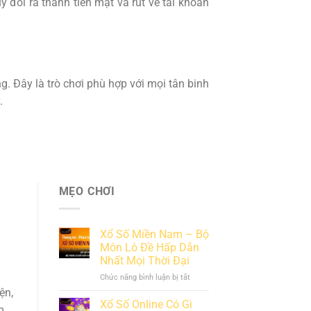
 đổi ra thành tiền mặt và rút về tài khoản
. Đây là trò chơi phù hợp với mọi tân binh
.
MẸO CHƠI
Xổ Số Miền Nam – Bộ
Môn Lô Đề Hấp Dẫn
Nhất Mọi Thời Đại
Chức năng bình luận bị tắt
ở
Xổ
ện,
Số
Xổ Số Online Có Gì
m