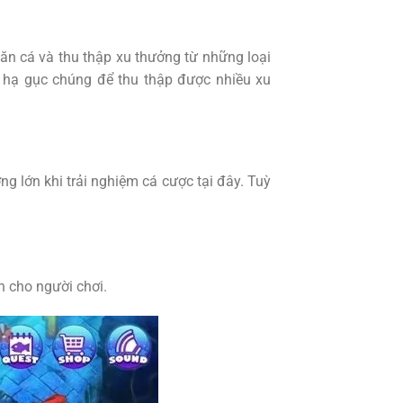
ăn cá và thu thập xu thưởng từ những loại
và hạ gục chúng để thu thập được nhiều xu
ng lớn khi trải nghiệm cá cược tại đây. Tuỳ
n cho người chơi.